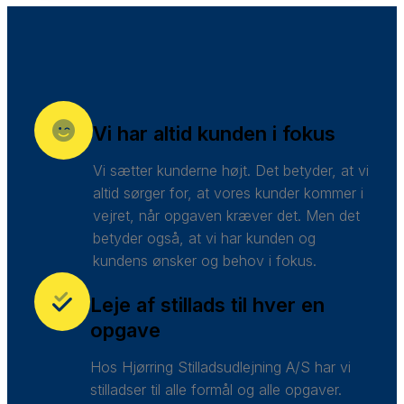
Vi har altid kunden i fokus
Vi sætter kunderne højt. Det betyder, at vi
altid sørger for, at vores kunder kommer i
vejret, når opgaven kræver det. Men det
betyder også, at vi har kunden og
kundens ønsker og behov i fokus.
Leje af stillads til hver en
opgave
Hos Hjørring Stilladsudlejning A/S har vi
stilladser til alle formål og alle opgaver.