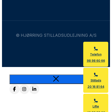
© HJØRRING STILLADSUDLEJNING A/S
Telefon
98 98 60 66
Stillads
20 16 81 64
Lifte