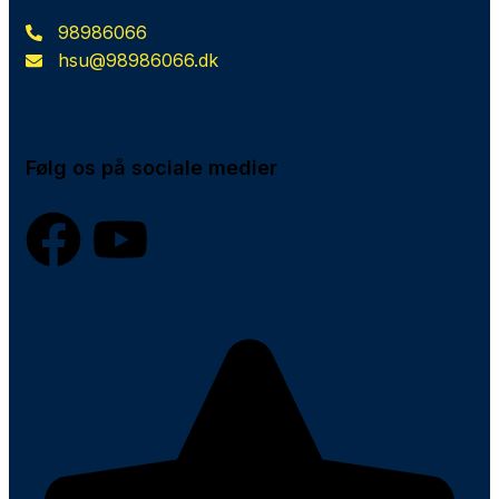
98986066
hsu@98986066.dk
Følg os på sociale medier