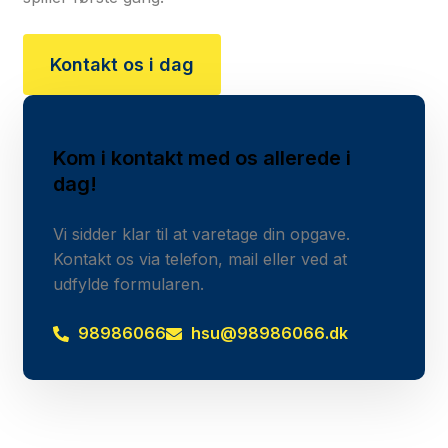
Kontakt os i dag
Kom i kontakt med os allerede i
dag!
Vi sidder klar til at varetage din opgave.
Kontakt os via telefon, mail eller ved at
udfylde formularen.
98986066
hsu@98986066.dk