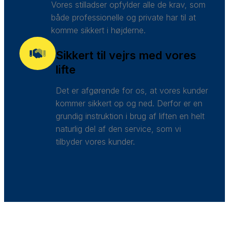
Vores stilladser opfylder alle de krav, som
både professionelle og private har til at
komme sikkert i højderne.
Sikkert til vejrs med vores
lifte
Det er afgørende for os, at vores kunder
kommer sikkert op og ned. Derfor er en
grundig instruktion i brug af liften en helt
naturlig del af den service, som vi
tilbyder vores kunder.