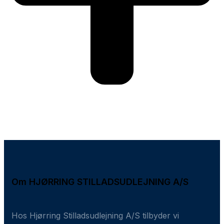
Om HJØRRING STILLADSUDLEJNING A/S
Hos Hjørring Stilladsudlejning A/S tilbyder vi